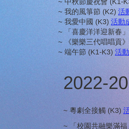
~ 中秋節慶祝會 (K1-K
~ 我的風箏節 (K2)
活
~ 我愛中國 (K3)
活動
~ 「喜慶洋洋迎新春」親
~ 《樂樂三代唱唱貢》
~ 端午節 (K1-K3)
活
2022-2
~ 粵劇全接觸 (K3)
~ 「校園共融樂滿福