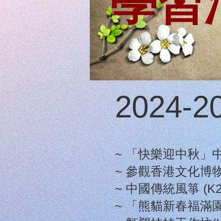
學習
2024-
~ 「快樂迎中秋」中秋
~ 參觀香港文化博物館
~ 中國傳統風箏 (K
~ 「熊貓新春福滿園