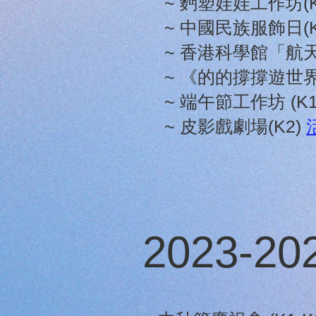
~ 麪塑娃娃工作坊(K
~ 中國民族服飾日(K
~ 香港科學館「航天
~ 《的的撐撐遊世界
~ 端午節工作坊 (K1
~ 皮影戲劇場(K2)
2023-2